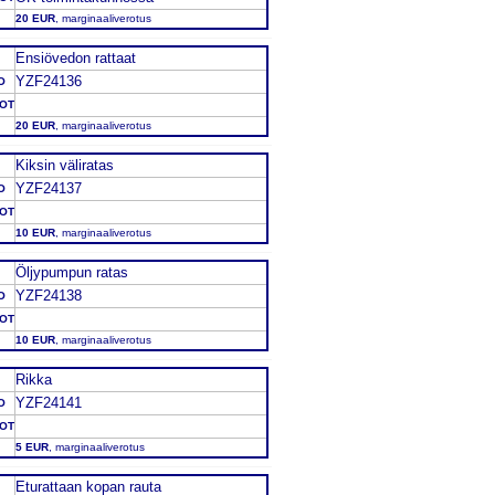
20 EUR
, marginaaliverotus
Ensiövedon rattaat
YZF24136
O
DOT
20 EUR
, marginaaliverotus
Kiksin väliratas
YZF24137
O
DOT
10 EUR
, marginaaliverotus
Öljypumpun ratas
YZF24138
O
DOT
10 EUR
, marginaaliverotus
Rikka
YZF24141
O
DOT
5 EUR
, marginaaliverotus
Eturattaan kopan rauta