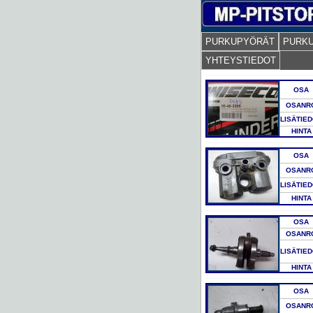
PURKUPYÖRÄT
PURK
YHTEYSTIEDOT
OSA
OSANR
LISÄTIE
HINTA
OSA
OSANR
LISÄTIE
HINTA
OSA
OSANR
LISÄTIE
HINTA
OSA
OSANR