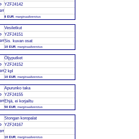
YZF24142
O
DOT
8 EUR
, marginaaliverotus
Vesiletkut
YZF24151
O
Sis. kuvan osat
DOT
10 EUR
, marginaaliverotus
Öljyputket
YZF24152
O
2 kpl
DOT
10 EUR
, marginaaliverotus
Apurunko taka
YZF24155
O
Ehjä, ei korjailtu
DOT
50 EUR
, marginaaliverotus
Stongan koropalat
YZF24167
O
DOT
10 EUR
, marginaaliverotus