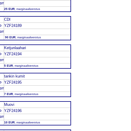
DOT
25 EUR
, marginaaliverotus
CDI
YZF24189
O
DOT
90 EUR
, marginaaliverotus
Ketjunlaahari
YZF24194
O
DOT
5 EUR
, marginaaliverotus
tankin kumit
YZF24195
O
DOT
7 EUR
, marginaaliverotus
Muovi
YZF24196
O
DOT
10 EUR
, marginaaliverotus