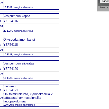
DOT
15 EUR
, marginaaliverotus
insert 
Vesipumpun koppa
YZF24116
O
DOT
20 EUR
, marginaaliverotus
Öljysuodattimen kansi
YZF24118
O
DOT
10 EUR
, marginaaliverotus
Vesipumpun siipiratas
YZF24120
O
DOT
10 EUR
, marginaaliverotus
Vaihteisto
YZF24121
O
OK toimintakunto, kytkinakselilla 2
rattaassa hammaspinnoilla
DOT
kuoppakulumaa
130 EUR
, marginaaliverotus