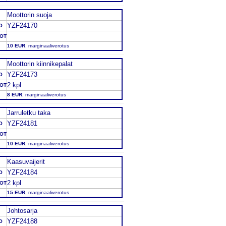
Moottorin suoja
YZF24170
O
DOT
10 EUR
, marginaaliverotus
Moottorin kiinnikepalat
YZF24173
O
2 kpl
DOT
8 EUR
, marginaaliverotus
Jarruletku taka
YZF24181
O
DOT
10 EUR
, marginaaliverotus
Kaasuvaijerit
YZF24184
O
2 kpl
DOT
15 EUR
, marginaaliverotus
Johtosarja
YZF24188
O