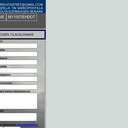
PURKUOSATNET@GMAIL.COM
KEELLA TAI SÄHKÖPOSTILLA
OLTA SOPIMUKSEN MUKAAN
ME
MYYNTIEHDOT
OSIEN TILAUSLOMAKE
tys
oite
umero
kunta
nnumero
stiosoite
vien osien osanumerot
dot:
n tutustunut
myyntiehtoihin