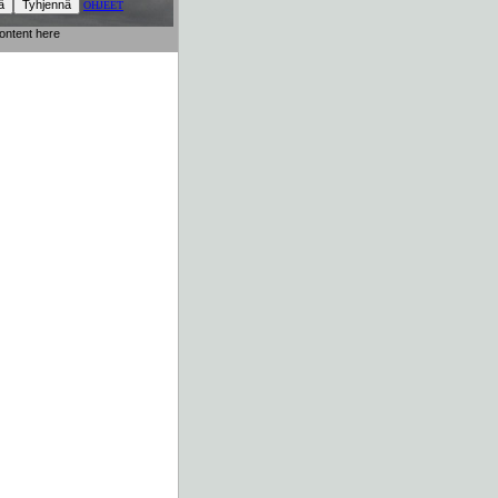
OHJEET
content here