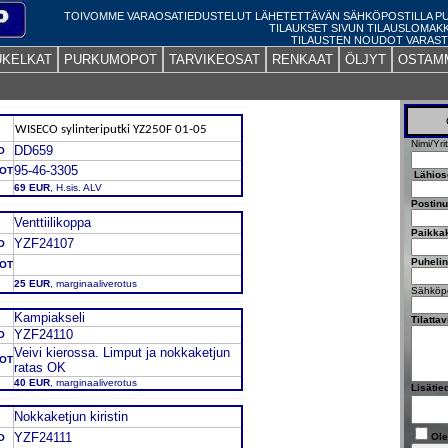
TOIVOMME VARAOSATIEDUSTELUT LÄHETETTÄVÄN SÄHKÖPOSTILLA 
TILAUKSET SIVUN TILAUSLOMAK
TILAUSTEN NOUDOT VARAST
UKELKAT
PURKUMOPOT
TARVIKEOSAT
RENKAAT
ÖLJYT
OSTAM
WISECO sylinteriputki YZ250F 01-05
Nimi/Yri
DD659
O
95-46-3305
DOT
Lähios
69 EUR
, H.sis. ALV
Postin
Venttiilikoppa
Paikka
YZF24107
O
Puheli
DOT
25 EUR
, marginaaliverotus
Sähköpo
Kampiakseli
Tilatta
YZF24110
O
Veivi kierossa. Limput ja nokkaketjun
DOT
ratas OK
40 EUR
, marginaaliverotus
Lisätie
Nokkaketjun kiristin
YZF24111
Ole
O