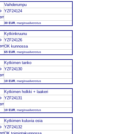
Vaihderumpu
YZF24124
O
DOT
30 EUR
, marginaaliverotus
Kytkinkruunu
YZF24126
O
OK kunnossa
DOT
65 EUR
, marginaaliverotus
Kytkimen tanko
YZF24130
O
DOT
10 EUR
, marginaaliverotus
Kytkimen holkki + laakeri
YZF24131
O
DOT
10 EUR
, marginaaliverotus
Kytkimen kuluvia osia
YZF24132
O
OK toimintakunnossa
DOT