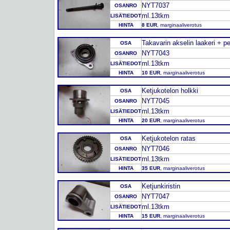
NYT7037
OSANRO
ml.13tkm
LISÄTIEDOT
HINTA
8 EUR
, marginaaliverotus
Takavarin akselin laakeri + p
OSA
NYT7043
OSANRO
ml.13tkm
LISÄTIEDOT
HINTA
10 EUR
, marginaaliverotus
Ketjukotelon holkki
OSA
NYT7045
OSANRO
ml.13tkm
LISÄTIEDOT
HINTA
20 EUR
, marginaaliverotus
Ketjukotelon ratas
OSA
NYT7046
OSANRO
ml.13tkm
LISÄTIEDOT
HINTA
35 EUR
, marginaaliverotus
Ketjunkiristin
OSA
NYT7047
OSANRO
ml.13tkm
LISÄTIEDOT
HINTA
15 EUR
, marginaaliverotus