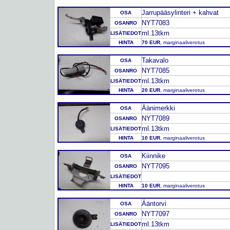
Jarrupääsylinteri + kahvat
OSA
NYT7083
OSANRO
ml.13tkm
LISÄTIEDOT
HINTA
70 EUR
, marginaaliverotus
Takavalo
OSA
NYT7085
OSANRO
ml.13tkm
LISÄTIEDOT
HINTA
20 EUR
, marginaaliverotus
Äänimerkki
OSA
NYT7089
OSANRO
ml.13tkm
LISÄTIEDOT
HINTA
10 EUR
, marginaaliverotus
Kiinnike
OSA
NYT7095
OSANRO
LISÄTIEDOT
HINTA
10 EUR
, marginaaliverotus
Ääntorvi
OSA
NYT7097
OSANRO
ml.13tkm
LISÄTIEDOT