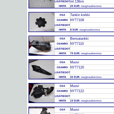
ml.13tkm
LISÄTIEDOT
HINTA
25 EUR
, marginaaliverotus
Tankin korkki
OSA
NYT7109
OSANRO
LISÄTIEDOT
HINTA
8 EUR
, marginaaliverotus
Bensatankki
OSA
NYT7110
OSANRO
LISÄTIEDOT
HINTA
75 EUR
, marginaaliverotus
Muovi
OSA
NYT7120
OSANRO
LISÄTIEDOT
HINTA
20 EUR
, marginaaliverotus
Muovi
OSA
NYT7122
OSANRO
LISÄTIEDOT
HINTA
15 EUR
, marginaaliverotus
Muovi
OSA