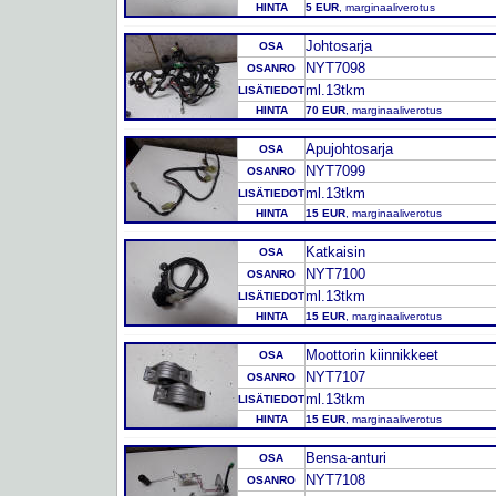
HINTA
5 EUR
, marginaaliverotus
Johtosarja
OSA
NYT7098
OSANRO
ml.13tkm
LISÄTIEDOT
HINTA
70 EUR
, marginaaliverotus
Apujohtosarja
OSA
NYT7099
OSANRO
ml.13tkm
LISÄTIEDOT
HINTA
15 EUR
, marginaaliverotus
Katkaisin
OSA
NYT7100
OSANRO
ml.13tkm
LISÄTIEDOT
HINTA
15 EUR
, marginaaliverotus
Moottorin kiinnikkeet
OSA
NYT7107
OSANRO
ml.13tkm
LISÄTIEDOT
HINTA
15 EUR
, marginaaliverotus
Bensa-anturi
OSA
NYT7108
OSANRO