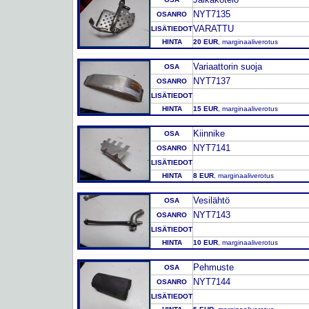
NYT7135
OSANRO
VARATTU
LISÄTIEDOT
HINTA
20 EUR
, marginaaliverotus
Variaattorin suoja
OSA
NYT7137
OSANRO
LISÄTIEDOT
HINTA
15 EUR
, marginaaliverotus
Kiinnike
OSA
NYT7141
OSANRO
LISÄTIEDOT
HINTA
8 EUR
, marginaaliverotus
Vesilähtö
OSA
NYT7143
OSANRO
LISÄTIEDOT
HINTA
10 EUR
, marginaaliverotus
Pehmuste
OSA
NYT7144
OSANRO
LISÄTIEDOT