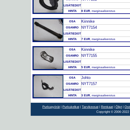
LISÄTIEDOT
HINTA
8 EUR
, marginaaliverotus
Kiinnike
OSA
NYT7154
OSANRO
LISÄTIEDOT
HINTA
7 EUR
, marginaaliverotus
Kiinnike
OSA
NYT7155
OSANRO
LISÄTIEDOT
HINTA
5 EUR
, marginaaliverotus
Johto
OSA
NYT7157
OSANRO
LISÄTIEDOT
HINTA
3 EUR
, marginaaliverotus
Purkupyörät
|
Purkukelkat
|
Tarvikeosat
|
Renkaat
|
Öljyt
|
Ost
Copyright © 2006-2022 