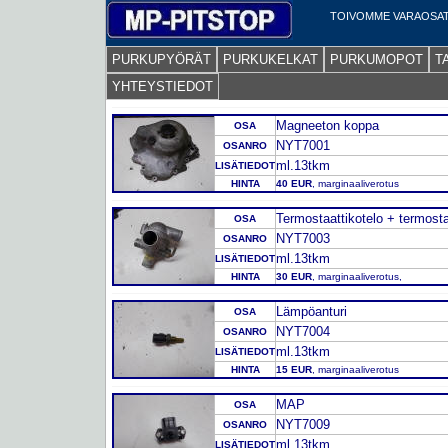
TOIVOMME VARAOSAT
PURKUPYÖRÄT
PURKUKELKAT
PURKUMOPOT
T
YHTEYSTIEDOT
Magneeton koppa
OSA
NYT7001
OSANRO
ml.13tkm
LISÄTIEDOT
HINTA
40 EUR
, marginaaliverotus
Termostaattikotelo + termosta
OSA
NYT7003
OSANRO
ml.13tkm
LISÄTIEDOT
HINTA
30 EUR
, marginaaliverotus,
Lämpöanturi
OSA
NYT7004
OSANRO
ml.13tkm
LISÄTIEDOT
HINTA
15 EUR
, marginaaliverotus
MAP
OSA
NYT7009
OSANRO
ml.13tkm
LISÄTIEDOT