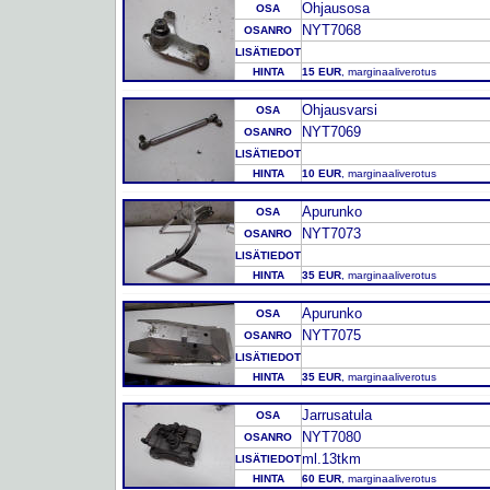
Ohjausosa
OSA
NYT7068
OSANRO
LISÄTIEDOT
HINTA
15 EUR
, marginaaliverotus
Ohjausvarsi
OSA
NYT7069
OSANRO
LISÄTIEDOT
HINTA
10 EUR
, marginaaliverotus
Apurunko
OSA
NYT7073
OSANRO
LISÄTIEDOT
HINTA
35 EUR
, marginaaliverotus
Apurunko
OSA
NYT7075
OSANRO
LISÄTIEDOT
HINTA
35 EUR
, marginaaliverotus
Jarrusatula
OSA
NYT7080
OSANRO
ml.13tkm
LISÄTIEDOT
HINTA
60 EUR
, marginaaliverotus