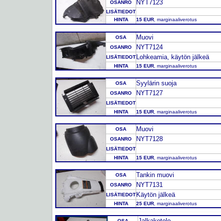
NYT7123
OSANRO
LISÄTIEDOT
HINTA
15 EUR
, marginaaliverotus
Muovi
OSA
NYT7124
OSANRO
Lohkeamia, käytön jälkeä
LISÄTIEDOT
HINTA
15 EUR
, marginaaliverotus
Syylärin suoja
OSA
NYT7127
OSANRO
LISÄTIEDOT
HINTA
15 EUR
, marginaaliverotus
Muovi
OSA
NYT7128
OSANRO
LISÄTIEDOT
HINTA
15 EUR
, marginaaliverotus
Tankin muovi
OSA
NYT7131
OSANRO
Käytön jälkeä
LISÄTIEDOT
HINTA
25 EUR
, marginaaliverotus
Jalkakotelo
OSA