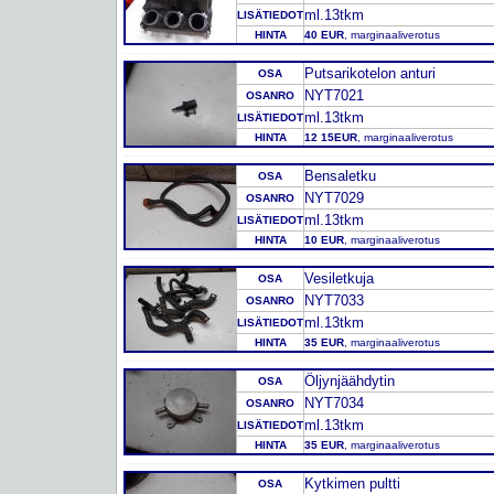
ml.13tkm
LISÄTIEDOT
HINTA
40 EUR
, marginaaliverotus
Putsarikotelon anturi
OSA
NYT7021
OSANRO
ml.13tkm
LISÄTIEDOT
HINTA
12 15EUR
, marginaaliverotus
Bensaletku
OSA
NYT7029
OSANRO
ml.13tkm
LISÄTIEDOT
HINTA
10 EUR
, marginaaliverotus
Vesiletkuja
OSA
NYT7033
OSANRO
ml.13tkm
LISÄTIEDOT
HINTA
35 EUR
, marginaaliverotus
Öljynjäähdytin
OSA
NYT7034
OSANRO
ml.13tkm
LISÄTIEDOT
HINTA
35 EUR
, marginaaliverotus
Kytkimen pultti
OSA