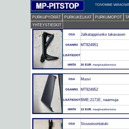
TOIVOMME VARAOSAT
PURKUPYÖRÄT
PURKUKELKAT
PURKUMOPOT
T
YHTEYSTIEDOT
Jalkatappirunko takavasen
OSA
MT924951
OSANRO
LISÄTIEDOT
HINTA
30 EUR
, marginaaliverotus
Muovi
OSA
MT924952
OSANRO
BME-2171E, naarmuja
LISÄTIEDOT
HINTA
10 EUR
, marginaaliverotus
Sivuseisontatuki
OSA