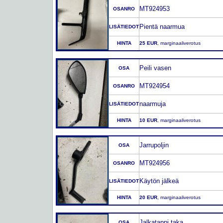
MT924953
OSANRO
Pientä naarmua
LISÄTIEDOT
HINTA
25 EUR
, marginaaliverotus
Peili vasen
OSA
MT924954
OSANRO
naarmuja
LISÄTIEDOT
HINTA
10 EUR
, marginaaliverotus
Jarrupoljin
OSA
MT924956
OSANRO
Käytön jälkeä
LISÄTIEDOT
HINTA
20 EUR
, marginaaliverotus
Jalkatappi taka
OSA