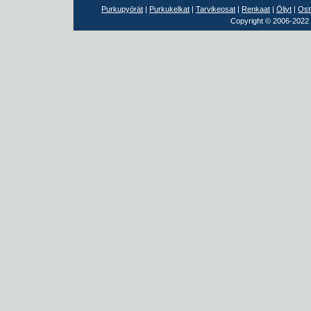
Purkupyörät
|
Purkukelkat
|
Tarvikeosat
|
Renkaat
|
Öljyt
|
Ost
Copyright © 2006-2022 