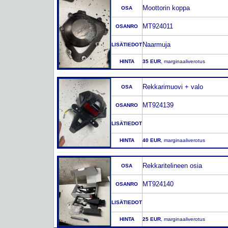
Moottorin koppa
OSA
MT924011
OSANRO
Naarmuja
LISÄTIEDOT
HINTA
35 EUR
, marginaaliverotus
Rekkarimuovi + valo
OSA
MT924139
OSANRO
LISÄTIEDOT
HINTA
40 EUR
, marginaaliverotus
Rekkaritelineen osia
OSA
MT924140
OSANRO
LISÄTIEDOT
HINTA
25 EUR
, marginaaliverotus