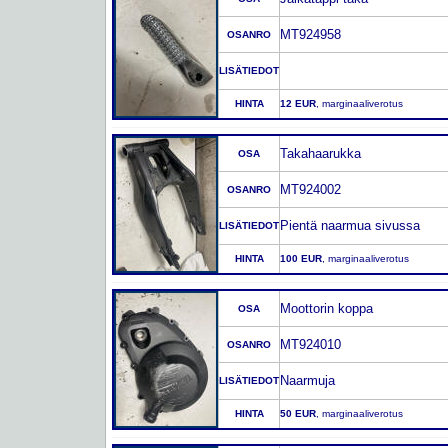
MT924958
OSANRO
LISÄTIEDOT
HINTA
12 EUR
, marginaaliverotus
Takahaarukka
OSA
MT924002
OSANRO
Pientä naarmua sivussa
LISÄTIEDOT
HINTA
100 EUR
, marginaaliverotus
Moottorin koppa
OSA
MT924010
OSANRO
Naarmuja
LISÄTIEDOT
HINTA
50 EUR
, marginaaliverotus