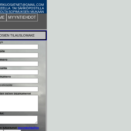
PURKUOSATNET@GMAIL.COM
KEELLA TAI SÄHKÖPOSTILLA
OLTA SOPIMUKSEN MUKAAN
ME
MYYNTIEHDOT
OSIEN TILAUSLOMAKE
tys
oite
umero
kunta
nnumero
stiosoite
vien osien osanumerot
dot:
n tutustunut
myyntiehtoihin