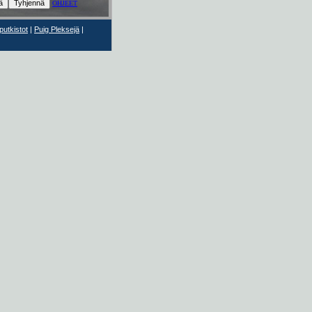
OHJEET
utkistot
|
Puig Pleksejä
|