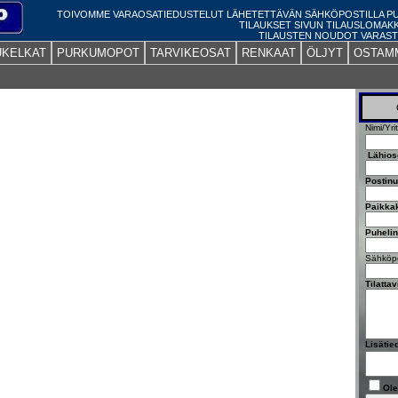
TOIVOMME VARAOSATIEDUSTELUT LÄHETETTÄVÄN SÄHKÖPOSTILLA 
TILAUKSET SIVUN TILAUSLOMAK
TILAUSTEN NOUDOT VARAST
UKELKAT
PURKUMOPOT
TARVIKEOSAT
RENKAAT
ÖLJYT
OSTAM
Nimi/Yri
Lähios
Postin
Paikka
Puheli
Sähköpo
Tilatta
Lisätie
Ole