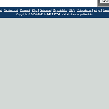
at
|
Tarvikeosat
|
Renkaat
|
Öljyt
|
Ostetaan
|
Myyntiehdot
|
FAQ
|
Yhteystiedot
|
Yritys
|
Pakop
Copyright © 2006-2022 MP-PITSTOP. Kaikki oikeudet pidätetään.