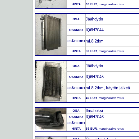
HINTA
40 EUR
, marginaaliverotus
Jäähdytin
OSA
IQ6H7044
OSANRO
ml.8,2tkm
LISÄTIEDOT
HINTA
50 EUR
, marginaaliverotus
Jäähdytin
OSA
IQ6H7045
OSANRO
ml.8,2tkm, käytön jälkeä
LISÄTIEDOT
HINTA
40 EUR
, marginaaliverotus
Ilmaboksi
OSA
IQ6H7046
OSANRO
LISÄTIEDOT
HINTA
35 EUR
, marginaaliverotus