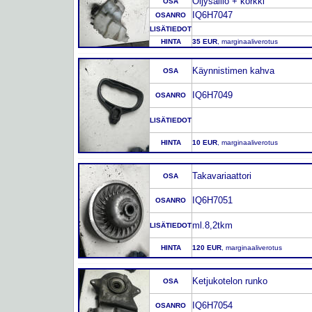
Öljysäiliö + korkki
OSA
IQ6H7047
OSANRO
LISÄTIEDOT
HINTA
35 EUR
, marginaaliverotus
Käynnistimen kahva
OSA
IQ6H7049
OSANRO
LISÄTIEDOT
HINTA
10 EUR
, marginaaliverotus
Takavariaattori
OSA
IQ6H7051
OSANRO
ml.8,2tkm
LISÄTIEDOT
HINTA
120 EUR
, marginaaliverotus
Ketjukotelon runko
OSA
IQ6H7054
OSANRO