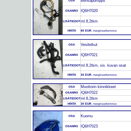
Bensapumppu
OSA
IQ6H7020
OSANRO
ml.8,2tkm
LISÄTIEDOT
HINTA
80 EUR
, marginaaliverotus
Vesiletkut
OSA
IQ6H7021
OSANRO
ml.8,2tkm, sis. kuvan osat
LISÄTIEDOT
HINTA
30 EUR
, marginaaliverotus
Moottorin kiinnikkeet
OSA
IQ6H7022
OSANRO
ml.8,2tkm
LISÄTIEDOT
HINTA
30 EUR
, marginaaliverotus
Kuomu
OSA
IQ6H7023
OSANRO