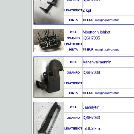
2 kpl
LISÄTIEDOT
HINTA
10 EUR
, marginaaliverotus
Moottorin lohkot
OSA
IQ6H7035
OSANRO
LISÄTIEDOT
HINTA
75 EUR
, marginaaliverotus
Äänenvaimennin
OSA
IQ6H7038
OSANRO
LISÄTIEDOT
HINTA
55 EUR
, marginaaliverotus
Jäähdytin
OSA
IQ6H7043
OSANRO
ml.8,2tkm
LISÄTIEDOT