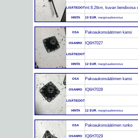
ml.8,2tkm, kuvan bendixosa 
LISÄTIEDOT
HINTA
10 EUR
, marginaaliverotus
Pakoaukonsäätimen kansi
OSA
IQ6H7027
OSANRO
LISÄTIEDOT
HINTA
12 EUR
, marginaaliverotus
Pakoaukonsäätimen kansi
OSA
IQ6H7028
OSANRO
LISÄTIEDOT
HINTA
12 EUR
, marginaaliverotus
Pakoaukonsäätimen runko
OSA
IQ6H7029
OSANRO