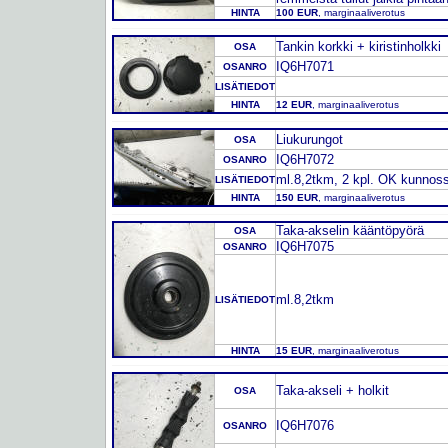
HINTA
100 EUR
, marginaaliverotus
Tankin korkki + kiristinholkki
OSA
IQ6H7071
OSANRO
LISÄTIEDOT
HINTA
12 EUR
, marginaaliverotus
Liukurungot
OSA
IQ6H7072
OSANRO
ml.8,2tkm, 2 kpl. OK kunnos
LISÄTIEDOT
HINTA
150 EUR
, marginaaliverotus
Taka-akselin kääntöpyörä
OSA
IQ6H7075
OSANRO
ml.8,2tkm
LISÄTIEDOT
HINTA
15 EUR
, marginaaliverotus
Taka-akseli + holkit
OSA
IQ6H7076
OSANRO