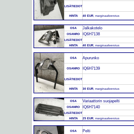
LISÄTIEDOT
HINTA
40 EUR
, marginaaliverotus
Jalkakotelo
OSA
IQ6H7138
OSANRO
LISÄTIEDOT
HINTA
40 EUR
, marginaaliverotus
Apurunko
OSA
IQ6H7139
OSANRO
LISÄTIEDOT
HINTA
30 EUR
, marginaaliverotus
Variaattorin suojapelti
OSA
IQ6H7140
OSANRO
LISÄTIEDOT
HINTA
25 EUR
, marginaaliverotus
Pelti
OSA