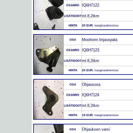
IQ6H7122
OSANRO
ml.8,2tkm
LISÄTIEDOT
HINTA
20 EUR
, marginaaliverotus
Moottorin linjauspala
OSA
IQ6H7123
OSANRO
ml.8,2tkm
LISÄTIEDOT
HINTA
20 EUR
, marginaaliverotus
Ohjausosa
OSA
IQ6H7124
OSANRO
ml.8,2tkm
LISÄTIEDOT
HINTA
15 EUR
, marginaaliverotus
Ohjauksen varsi
OSA