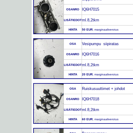
IQ6H7015
OSANRO
ml.8,2tkm
LISÄTIEDOT
HINTA
50 EUR
, marginaaliverotus
Vesipumpu siipiratas
OSA
IQ6H7016
OSANRO
ml.8,2tkm
LISÄTIEDOT
HINTA
20 EUR
, marginaaliverotus
Ruiskusuuttimet + johdot
OSA
IQ6H7018
OSANRO
ml.8,2tkm
LISÄTIEDOT
HINTA
60 EUR
, marginaaliverotus