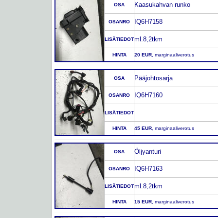
Kaasukahvan runko
OSA
IQ6H7158
OSANRO
ml.8,2tkm
LISÄTIEDOT
HINTA
20 EUR
, marginaaliverotus
Pääjohtosarja
OSA
IQ6H7160
OSANRO
LISÄTIEDOT
HINTA
45 EUR
, marginaaliverotus
Öljyanturi
OSA
IQ6H7163
OSANRO
ml.8,2tkm
LISÄTIEDOT
HINTA
15 EUR
, marginaaliverotus