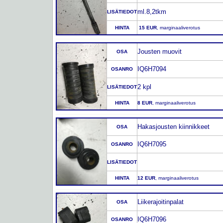
ml.8,2tkm
LISÄTIEDOT
HINTA
15 EUR
, marginaaliverotus
Jousten muovit
OSA
IQ6H7094
OSANRO
2 kpl
LISÄTIEDOT
HINTA
8 EUR
, marginaaliverotus
Hakasjousten kiinnikkeet
OSA
IQ6H7095
OSANRO
LISÄTIEDOT
HINTA
12 EUR
, marginaaliverotus
Liikerajoitinpalat
OSA
IQ6H7096
OSANRO