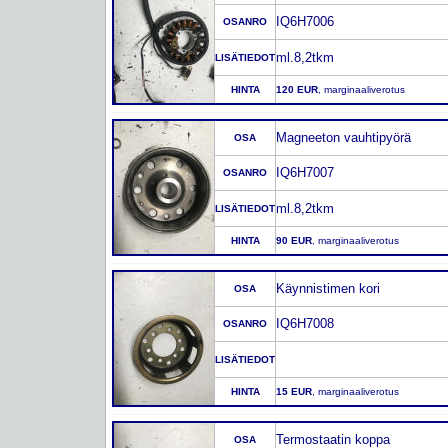
IQ6H7006
OSANRO
ml.8,2tkm
LISÄTIEDOT
HINTA
120 EUR
, marginaaliverotus
Magneeton vauhtipyörä
OSA
IQ6H7007
OSANRO
ml.8,2tkm
LISÄTIEDOT
HINTA
90 EUR
, marginaaliverotus
Käynnistimen kori
OSA
IQ6H7008
OSANRO
LISÄTIEDOT
HINTA
15 EUR
, marginaaliverotus
Termostaatin koppa
OSA