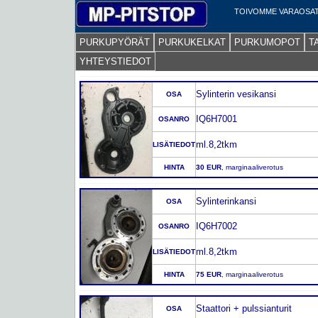
TOIVOMME VARAOSAT
PURKUPYÖRÄT
PURKUKELKAT
PURKUMOPOT
T
YHTEYSTIEDOT
Sylinterin vesikansi
OSA
IQ6H7001
OSANRO
ml.8,2tkm
LISÄTIEDOT
HINTA
30 EUR
, marginaaliverotus
Sylinterinkansi
OSA
IQ6H7002
OSANRO
ml.8,2tkm
LISÄTIEDOT
HINTA
75 EUR
, marginaaliverotus
Staattori + pulssianturit
OSA