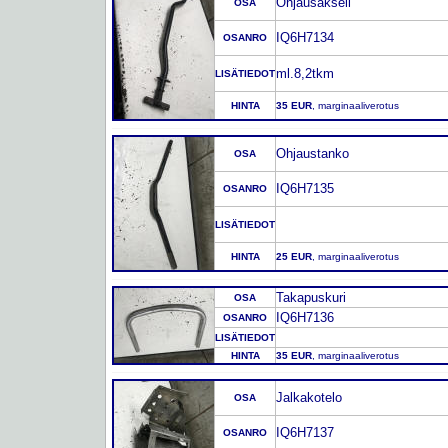
Ohjausakseli
OSA
IQ6H7134
OSANRO
ml.8,2tkm
LISÄTIEDOT
HINTA
35 EUR
, marginaaliverotus
Ohjaustanko
OSA
IQ6H7135
OSANRO
LISÄTIEDOT
HINTA
25 EUR
, marginaaliverotus
Takapuskuri
OSA
IQ6H7136
OSANRO
LISÄTIEDOT
HINTA
35 EUR
, marginaaliverotus
Jalkakotelo
OSA
IQ6H7137
OSANRO