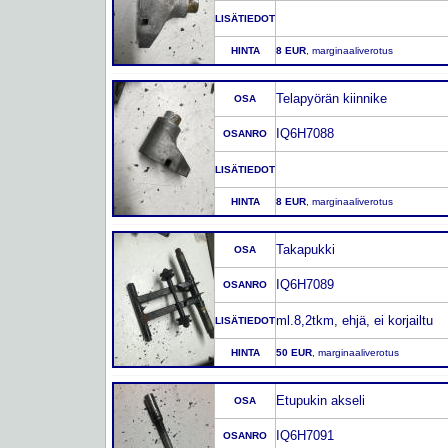
LISÄTIEDOT
HINTA
8 EUR
, marginaaliverotus
Telapyörän kiinnike
OSA
IQ6H7088
OSANRO
LISÄTIEDOT
HINTA
8 EUR
, marginaaliverotus
Takapukki
OSA
IQ6H7089
OSANRO
ml.8,2tkm, ehjä, ei korjailtu
LISÄTIEDOT
HINTA
50 EUR
, marginaaliverotus
Etupukin akseli
OSA
IQ6H7091
OSANRO