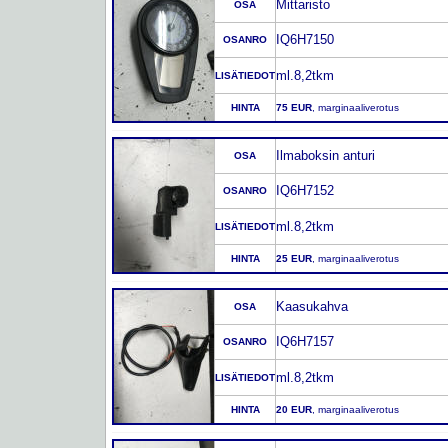
Mittaristo
OSA
IQ6H7150
OSANRO
ml.8,2tkm
LISÄTIEDOT
HINTA
75 EUR
, marginaaliverotus
Ilmaboksin anturi
OSA
IQ6H7152
OSANRO
ml.8,2tkm
LISÄTIEDOT
HINTA
25 EUR
, marginaaliverotus
Kaasukahva
OSA
IQ6H7157
OSANRO
ml.8,2tkm
LISÄTIEDOT
HINTA
20 EUR
, marginaaliverotus