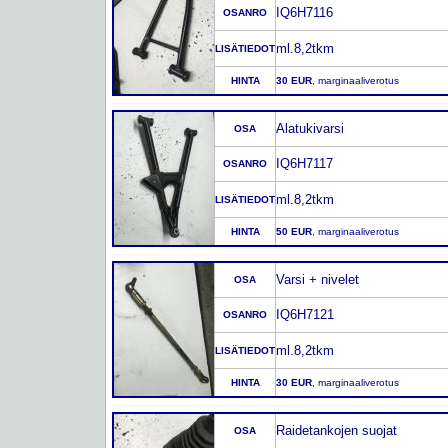
IQ6H7116
OSANRO
ml.8,2tkm
LISÄTIEDOT
HINTA
30 EUR
, marginaaliverotus
Alatukivarsi
OSA
IQ6H7117
OSANRO
ml.8,2tkm
LISÄTIEDOT
HINTA
50 EUR
, marginaaliverotus
Varsi + nivelet
OSA
IQ6H7121
OSANRO
ml.8,2tkm
LISÄTIEDOT
HINTA
30 EUR
, marginaaliverotus
Raidetankojen suojat
OSA