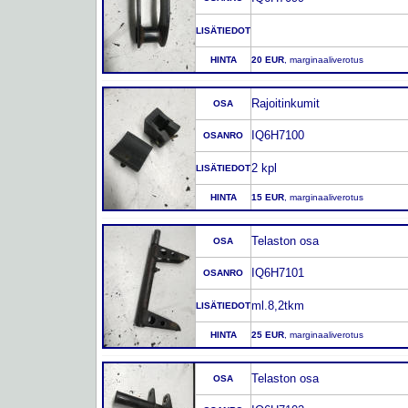
LISÄTIEDOT
HINTA
20 EUR
, marginaaliverotus
Rajoitinkumit
OSA
IQ6H7100
OSANRO
2 kpl
LISÄTIEDOT
HINTA
15 EUR
, marginaaliverotus
Telaston osa
OSA
IQ6H7101
OSANRO
ml.8,2tkm
LISÄTIEDOT
HINTA
25 EUR
, marginaaliverotus
Telaston osa
OSA