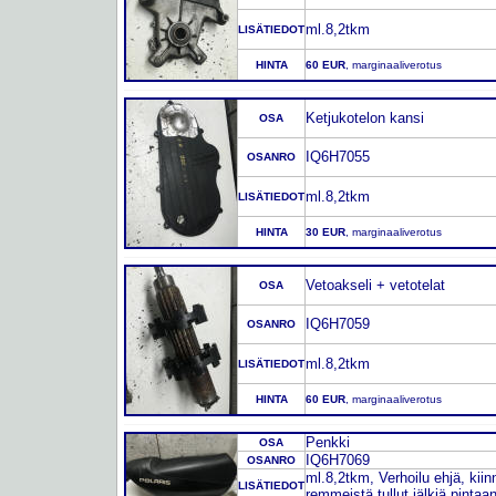
ml.8,2tkm
LISÄTIEDOT
HINTA
60 EUR
, marginaaliverotus
Ketjukotelon kansi
OSA
IQ6H7055
OSANRO
ml.8,2tkm
LISÄTIEDOT
HINTA
30 EUR
, marginaaliverotus
Vetoakseli + vetotelat
OSA
IQ6H7059
OSANRO
ml.8,2tkm
LISÄTIEDOT
HINTA
60 EUR
, marginaaliverotus
Penkki
OSA
IQ6H7069
OSANRO
ml.8,2tkm, Verhoilu ehjä, kiinn
LISÄTIEDOT
remmeistä tullut jälkiä pintaa