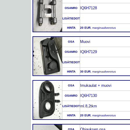
IQ6H7128
OSANRO
LISÄTIEDOT
HINTA
20 EUR
, marginaaliverotus
Muovi
OSA
IQ6H7129
OSANRO
LISÄTIEDOT
HINTA
30 EUR
, marginaaliverotus
Imukaulat + muovi
OSA
IQ6H7130
OSANRO
ml.8,2tkm
LISÄTIEDOT
HINTA
20 EUR
, marginaaliverotus
Ohjauksen osa
OSA