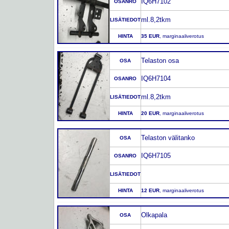
IQ6H7102
OSANRO
ml.8,2tkm
LISÄTIEDOT
HINTA
35 EUR
, marginaaliverotus
Telaston osa
OSA
IQ6H7104
OSANRO
ml.8,2tkm
LISÄTIEDOT
HINTA
20 EUR
, marginaaliverotus
Telaston välitanko
OSA
IQ6H7105
OSANRO
LISÄTIEDOT
HINTA
12 EUR
, marginaaliverotus
Olkapala
OSA