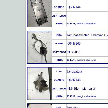
IQ6H7144
OSANRO
LISÄTIEDOT
HINTA
20 EUR
, marginaaliverotus
Jarrupääsylinteri + kahvat + l
OSA
IQ6H7145
OSANRO
ml.8,2tkm
LISÄTIEDOT
HINTA
60 EUR
, marginaaliverotus
Jarrusatula
OSA
IQ6H7146
OSANRO
ml.8,2tkm, sis. palat
LISÄTIEDOT
HINTA
55 EUR
, marginaaliverotus
Jarrulevy
OSA