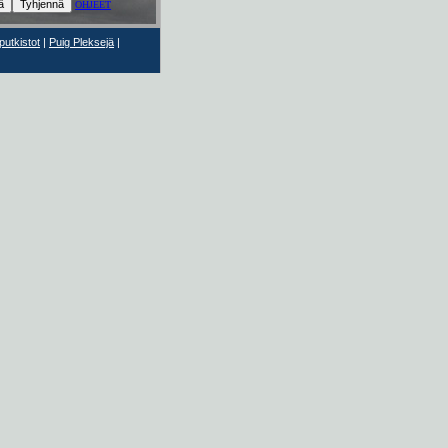
OHJEET
utkistot
|
Puig Pleksejä
|