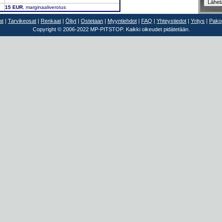
15 EUR
, marginaaliverotus
at
|
Tarvikeosat
|
Renkaat
|
Öljyt
|
Ostetaan
|
Myyntiehdot
|
FAQ
|
Yhteystiedot
|
Yritys
|
Pakop
Copyright © 2006-2022 MP-PITSTOP. Kaikki oikeudet pidätetään.