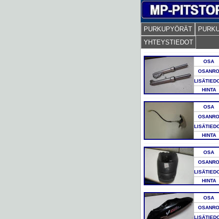
PURKUPYÖRÄT
PURK
YHTEYSTIEDOT
OSA
OSANR
LISÄTIED
HINTA
OSA
OSANR
LISÄTIED
HINTA
OSA
OSANR
LISÄTIED
HINTA
OSA
OSANR
LISÄTIED