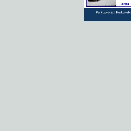
HINTA
Purkupyörät
|
Purkukelk