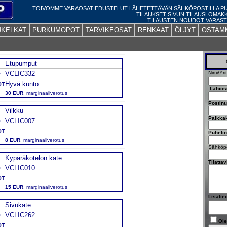
TOIVOMME VARAOSATIEDUSTELUT LÄHETETTÄVÄN SÄHKÖPOSTILLA 
TILAUKSET SIVUN TILAUSLOMAK
TILAUSTEN NOUDOT VARAST
UKELKAT
PURKUMOPOT
TARVIKEOSAT
RENKAAT
ÖLJYT
OSTAM
Etupumput
VCLIC332
Nimi/Yri
O
Hyvä kunto
OT
Lähios
30 EUR
, marginaaliverotus
Postin
Vilkku
Paikka
VCLIC007
O
OT
Puheli
8 EUR
, marginaaliverotus
Sähköpo
Kypäräkotelon kate
Tilatta
VCLIC010
O
OT
15 EUR
, marginaaliverotus
Lisätie
Sivukate
VCLIC262
O
Ole
OT