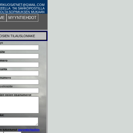
PURKUOSATNET@GMAIL.COM
KEELLA TAI SÄHKÖPOSTILLA
OLTA SOPIMUKSEN MUKAAN
ME
MYYNTIEHDOT
OSIEN TILAUSLOMAKE
tys
oite
umero
kunta
nnumero
stiosoite
vien osien osanumerot
dot:
n tutustunut
myyntiehtoihin