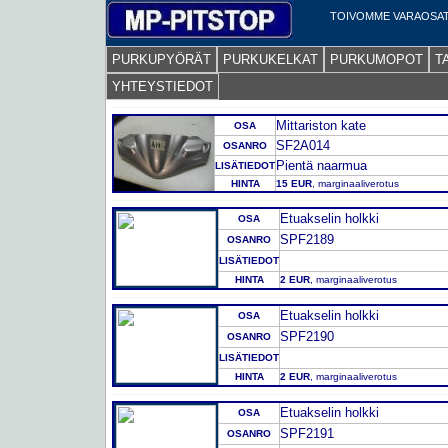
TOIVOMME VARAOSAT
PURKUPYÖRÄT
PURKUKELKAT
PURKUMOPOT
T
YHTEYSTIEDOT
Mittariston kate
OSA
SF2A014
OSANRO
Pientä naarmua
LISÄTIEDOT
HINTA
15 EUR
, marginaaliverotus
Etuakselin holkki
OSA
SPF2189
OSANRO
LISÄTIEDOT
HINTA
2 EUR
, marginaaliverotus
Etuakselin holkki
OSA
SPF2190
OSANRO
LISÄTIEDOT
HINTA
2 EUR
, marginaaliverotus
Etuakselin holkki
OSA
SPF2191
OSANRO