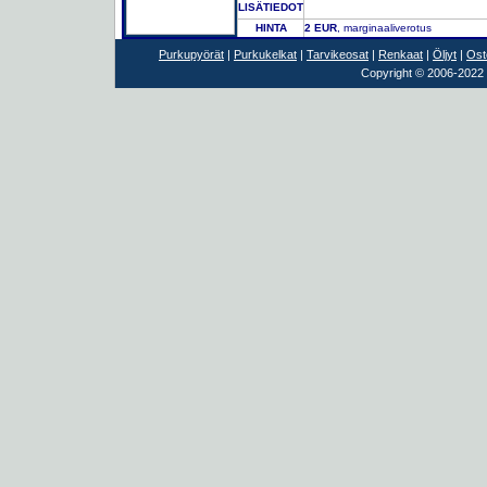
LISÄTIEDOT
HINTA
2 EUR
, marginaaliverotus
Purkupyörät
|
Purkukelkat
|
Tarvikeosat
|
Renkaat
|
Öljyt
|
Ost
Copyright © 2006-2022 