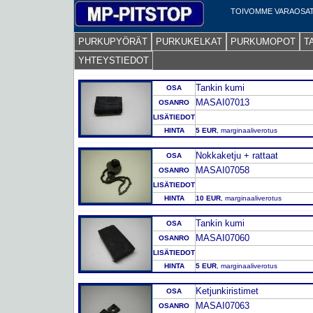
TOIVOMME VARAOSAT
PURKUPYÖRÄT
PURKUKELKAT
PURKUMOPOT
T
YHTEYSTIEDOT
Tankin kumi
OSA
MASAI07013
OSANRO
LISÄTIEDOT
HINTA
5 EUR
, marginaaliverotus
Nokkaketju + rattaat
OSA
MASAI07058
OSANRO
LISÄTIEDOT
HINTA
10 EUR
, marginaaliverotus
Tankin kumi
OSA
MASAI07060
OSANRO
LISÄTIEDOT
HINTA
5 EUR
, marginaaliverotus
Ketjunkiristimet
OSA
MASAI07063
OSANRO