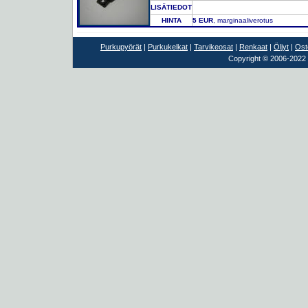
LISÄTIEDOT
HINTA
5 EUR
, marginaaliverotus
Purkupyörät
|
Purkukelkat
|
Tarvikeosat
|
Renkaat
|
Öljyt
|
Ost
Copyright © 2006-2022 