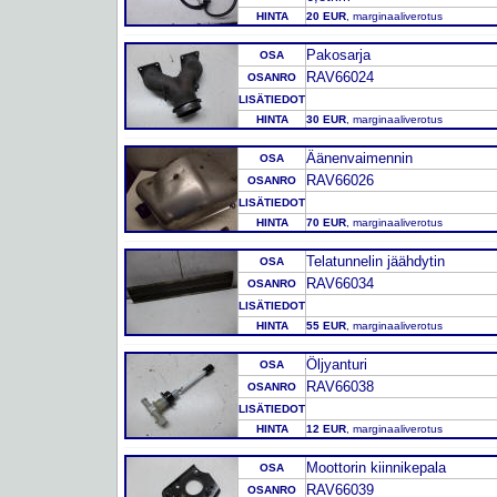
HINTA
20 EUR
, marginaaliverotus
Pakosarja
OSA
RAV66024
OSANRO
LISÄTIEDOT
HINTA
30 EUR
, marginaaliverotus
Äänenvaimennin
OSA
RAV66026
OSANRO
LISÄTIEDOT
HINTA
70 EUR
, marginaaliverotus
Telatunnelin jäähdytin
OSA
RAV66034
OSANRO
LISÄTIEDOT
HINTA
55 EUR
, marginaaliverotus
Öljyanturi
OSA
RAV66038
OSANRO
LISÄTIEDOT
HINTA
12 EUR
, marginaaliverotus
Moottorin kiinnikepala
OSA
RAV66039
OSANRO