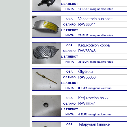
LISÄTIEDOT
HINTA
10 EUR
, marginaaliverotus
Variaattorin suojapelti
OSA
RAV66044
OSANRO
LISÄTIEDOT
HINTA
20 EUR
, marginaaliverotus
Ketjukotelon koppa
OSA
RAV66048
OSANRO
LISÄTIEDOT
HINTA
35 EUR
, marginaaliverotus
Öljytikku
OSA
RAV66053
OSANRO
LISÄTIEDOT
HINTA
8 EUR
, marginaaliverotus
Ketjukotelon holkki
OSA
RAV66054
OSANRO
LISÄTIEDOT
HINTA
4 EUR
, marginaaliverotus
Telapyörän kiinnike
OSA