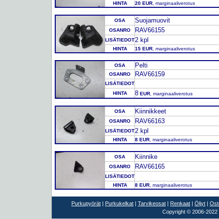
HINTA
20 EUR
, marginaaliverotus
Suojamuovit
OSA
RAV66155
OSANRO
2 kpl
LISÄTIEDOT
HINTA
15 EUR
, marginaaliverotus
Pelti
OSA
RAV66159
OSANRO
LISÄTIEDOT
8
HINTA
EUR
, marginaaliverotus
Kiinnikkeet
OSA
RAV66163
OSANRO
2 kpl
LISÄTIEDOT
HINTA
8 EUR
, marginaaliverotus
Kiinnike
OSA
RAV66165
OSANRO
LISÄTIEDOT
HINTA
8 EUR
, marginaaliverotus
Purkupyörät
|
Purkukelkat
|
Tarvikeosat
|
Renkaat
|
Öljyt
|
Ost
Copyright © 2006-2022 