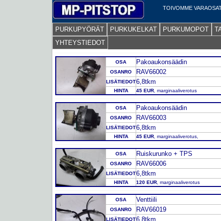
TOIVOMME VARAOSAT
PURKUPYÖRÄT
PURKUKELKAT
PURKUMOPOT
T
YHTEYSTIEDOT
Pakoaukonsäädin
OSA
RAV66002
OSANRO
6,8tkm
LISÄTIEDOT
HINTA
45 EUR
, marginaaliverotus
Pakoaukonsäädin
OSA
RAV66003
OSANRO
6,8tkm
LISÄTIEDOT
HINTA
45 EUR
, marginaaliverotus,
Ruiskurunko + TPS
OSA
RAV66006
OSANRO
6,8tkm
LISÄTIEDOT
HINTA
120 EUR
, marginaaliverotus
Venttiili
OSA
RAV66019
OSANRO
6,8tkm
LISÄTIEDOT