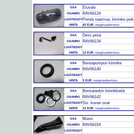
Etuvalo
OSA
RAV66124
OSANRO
Pientä naarmua, kiinnike poik
LISÄTIEDOT
HINTA
40 EUR
, marginaaliverotus
Dess pesä
OSA
RAV66134
OSANRO
LISÄTIEDOT
HINTA
10 EUR
, marginaaliverotus
Bensapumpun kiinnike
OSA
RAV66140
OSANRO
LISÄTIEDOT
HINTA
5 EUR
, marginaaliverotus
Bensatankin kiinnikkeitä
OSA
RAV66142
OSANRO
Sis. kuvan osat
LISÄTIEDOT
HINTA
10 EUR
, marginaaliverotus
Muovi
OSA
RAV66154
OSANRO
LISÄTIEDOT