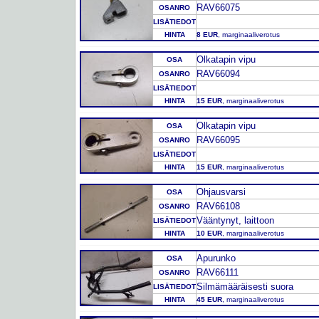
RAV66075
OSANRO
LISÄTIEDOT
HINTA
8 EUR
, marginaaliverotus
Olkatapin vipu
OSA
RAV66094
OSANRO
LISÄTIEDOT
HINTA
15 EUR
, marginaaliverotus
Olkatapin vipu
OSA
RAV66095
OSANRO
LISÄTIEDOT
HINTA
15 EUR
, marginaaliverotus
Ohjausvarsi
OSA
RAV66108
OSANRO
Vääntynyt, laittoon
LISÄTIEDOT
HINTA
10 EUR
, marginaaliverotus
Apurunko
OSA
RAV66111
OSANRO
Silmämääräisesti suora
LISÄTIEDOT
HINTA
45 EUR
, marginaaliverotus