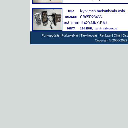
Kytkimen mekanismin osia
OSA
CB65R23466
OSANRO
11420-MKY-EA1
LISÄTIEDOT
HINTA
120 EUR
, marginaaliverotus
Purkupyörät
|
Purkukelkat
|
Tarvikeosat
|
Renkaat
|
Öljyt
|
Ost
Copyright © 2006-2022 