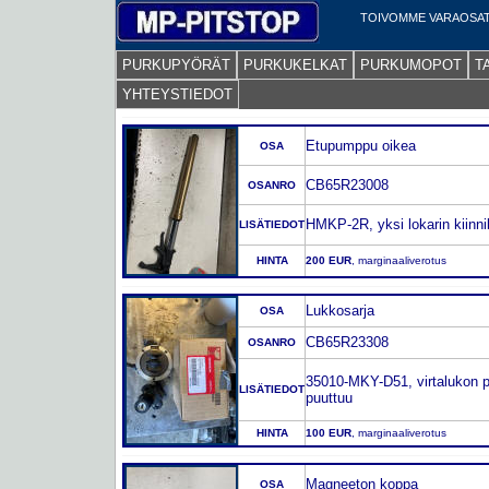
TOIVOMME VARAOSAT
PURKUPYÖRÄT
PURKUKELKAT
PURKUMOPOT
T
YHTEYSTIEDOT
Etupumppu oikea
OSA
CB65R23008
OSANRO
HMKP-2R, yksi lokarin kiinni
LISÄTIEDOT
HINTA
200 EUR
, marginaaliverotus
Lukkosarja
OSA
CB65R23308
OSANRO
35010-MKY-D51, virtalukon p
LISÄTIEDOT
puuttuu
HINTA
100 EUR
, marginaaliverotus
Magneeton koppa
OSA