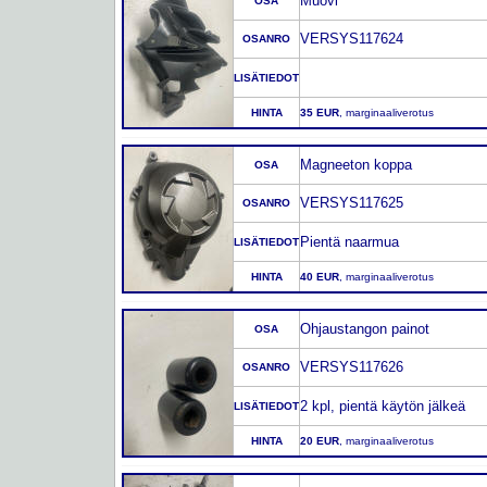
Muovi
OSA
VERSYS117624
OSANRO
LISÄTIEDOT
HINTA
35 EUR
, marginaaliverotus
Magneeton koppa
OSA
VERSYS117625
OSANRO
Pientä naarmua
LISÄTIEDOT
HINTA
40 EUR
, marginaaliverotus
Ohjaustangon painot
OSA
VERSYS117626
OSANRO
2 kpl, pientä käytön jälkeä
LISÄTIEDOT
HINTA
20 EUR
, marginaaliverotus