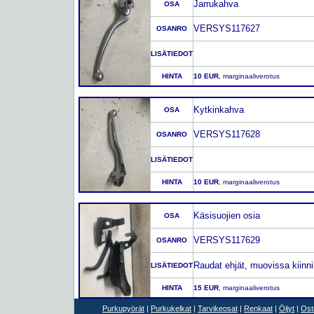
Jarrukahva
OSA
VERSYS117627
OSANRO
LISÄTIEDOT
HINTA
10 EUR
, marginaaliverotus
Kytkinkahva
OSA
VERSYS117628
OSANRO
LISÄTIEDOT
HINTA
10 EUR
, marginaaliverotus
Käsisuojien osia
OSA
VERSYS117629
OSANRO
Raudat ehjät, muovissa kiinn
LISÄTIEDOT
HINTA
15 EUR
, marginaaliverotus
Purkupyörät
|
Purkukelkat
|
Tarvikeosat
|
Renkaat
|
Öljyt
|
Ost