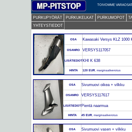
TOIVOMME VARAOSAT
PURKUPYÖRÄT
PURKUKELKAT
PURKUMOPOT
T
YHTEYSTIEDOT
Kawasaki Versys KLZ 1000 
OSA
VERSYS117057
OSANRO
KHI K 638
LISÄTIEDOT
HINTA
120 EUR
, marginaaliverotus
Sivumuovi oikea + vilkku
OSA
VERSYS117617
OSANRO
Pientä naarmua
LISÄTIEDOT
HINTA
45 EUR
, marginaaliverotus
Sivumuovi vasen + vilkku
OSA